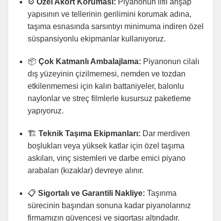
⚙️
Özel Akort Koruması:
Piyanonun lifli ahşap
yapısının ve tellerinin gerilimini korumak adına,
taşıma esnasında sarsıntıyı minimuma indiren özel
süspansiyonlu ekipmanlar kullanıyoruz.
📦
Çok Katmanlı Ambalajlama:
Piyanonun cilalı
dış yüzeyinin çizilmemesi, nemden ve tozdan
etkilenmemesi için kalın battaniyeler, balonlu
naylonlar ve streç filmlerle kusursuz paketleme
yapıyoruz.
🏗️
Teknik Taşıma Ekipmanları:
Dar merdiven
boşlukları veya yüksek katlar için özel taşıma
askıları, vinç sistemleri ve darbe emici piyano
arabaları (kızaklar) devreye alınır.
📋
Sigortalı ve Garantili Nakliye:
Taşınma
sürecinin başından sonuna kadar piyanolarınız
firmamızın güvencesi ve sigortası altındadır.