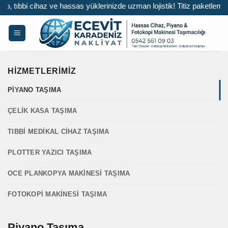
 yüklerinizde uzman lojistik! Titiz paketleme ve güvenli taşımacılık i
İçeriğe
atla
HIZMETLERIMIZ
PIYANO TAŞIMA
ÇELIK KASA TAŞIMA
TIBBI MEDIKAL CIHAZ TAŞIMA
PLOTTER YAZICI TAŞIMA
OCE PLANKOPYA MAKINESI TAŞIMA
FOTOKOPI MAKINESI TAŞIMA
Piyano Taşıma