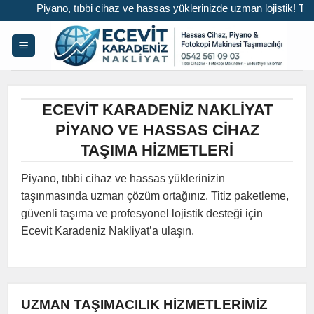
iyano, tıbbi cihaz ve hassas yüklerinizde uzman lojistik! Titiz paketle
İçeriğe
atla
ECEVIT KARADENIZ NAKLIYAT
PIYANO VE HASSAS CIHAZ
TAŞIMA HIZMETLERI
Piyano, tıbbi cihaz ve hassas yüklerinizin
taşınmasında uzman çözüm ortağınız. Titiz paketleme,
güvenli taşıma ve profesyonel lojistik desteği için
Ecevit Karadeniz Nakliyat’a ulaşın.
UZMAN TAŞIMACILIK HIZMETLERIMIZ