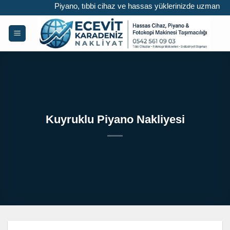
İçeriğe
Piyano, tıbbi cihaz ve hassas yüklerinizde uzman lojist
atla
Kuyruklu Piyano Nakliyesi