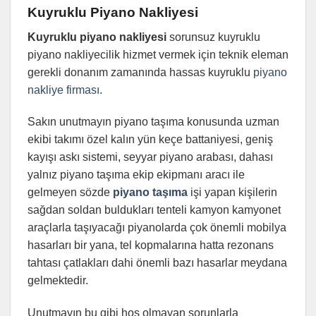
Kuyruklu Piyano Nakliyesi
Kuyruklu piyano nakliyesi
sorunsuz kuyruklu
piyano nakliyecilik hizmet vermek için teknik eleman
gerekli donanım zamanında hassas kuyruklu
piyano
nakliye firması
.
Sakın unutmayın piyano taşıma konusunda uzman
ekibi takımı özel kalın yün keçe battaniyesi, geniş
kayışı askı sistemi, seyyar piyano arabası, dahası
yalnız piyano taşıma ekip ekipmanı aracı ile
gelmeyen sözde
piyano taşıma
işi yapan kişilerin
sağdan soldan buldukları tenteli kamyon kamyonet
araçlarla taşıyacağı piyanolarda çok önemli mobilya
hasarları bir yana, tel kopmalarına hatta rezonans
tahtası çatlakları dahi önemli bazı hasarlar meydana
gelmektedir.
Unutmayın bu gibi hoş olmayan sorunlarla