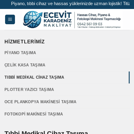
no, tıbbi cihaz ve hassas yüklerinizde uzman lojistik! Titiz paketleme 
İçeriğe
atla
HIZMETLERIMIZ
PIYANO TAŞIMA
ÇELIK KASA TAŞIMA
TIBBI MEDIKAL CIHAZ TAŞIMA
PLOTTER YAZICI TAŞIMA
OCE PLANKOPYA MAKINESI TAŞIMA
FOTOKOPI MAKINESI TAŞIMA
Tıbbi Medikal Cihaz Taşıma