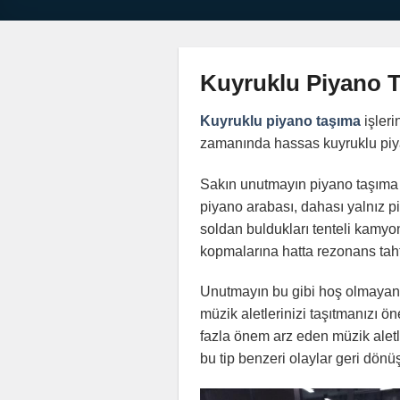
Kuyruklu Piyano 
Kuyruklu piyano taşıma
işleri
zamanında hassas kuyruklu piya
Sakın unutmayın piyano taşıma k
piyano arabası, dahası yalnız 
soldan buldukları tenteli kamyo
kopmalarına hatta rezonans taht
Unutmayın bu gibi hoş olmayan so
müzik aletlerinizi taşıtmanızı 
fazla önem arz eden müzik aletle
bu tip benzeri olaylar geri dönü