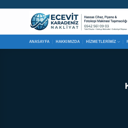
İçeriğe
atla
ANASAYFA
HAKKIMIZDA
HIZMETLERIMIZ