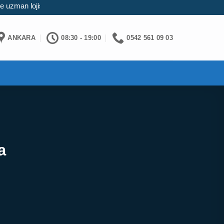
lojistik! Titiz paketleme ve güvenli taşımacılık için Ecevit Karadeniz
ANKARA
08:30 - 19:00
0542 561 09 03
a