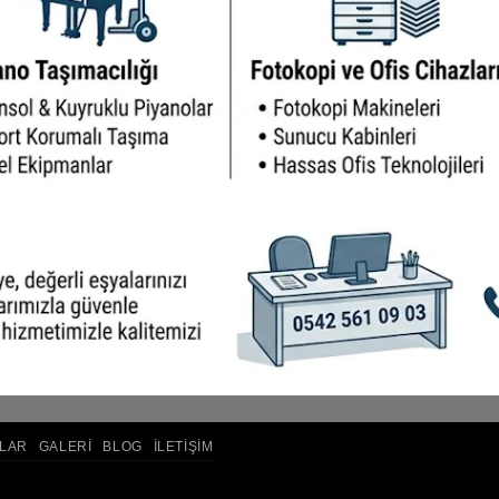
LAR
GALERI
BLOG
İLETIŞIM