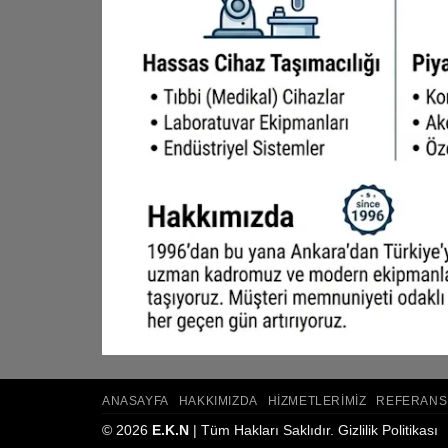
ANASAYFA
HAKKIMIZDA
HIZMETLERIMIZ
REFERANS
© 2026
E.K.N
| Tüm Hakları Saklıdır.
Gizlilik Politikası