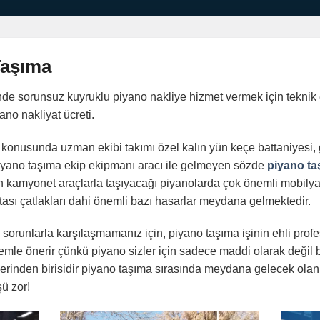
Taşıma
nde sorunsuz kuyruklu piyano nakliye hizmet vermek için tekni
no nakliyat ücreti.
onusunda uzman ekibi takımı özel kalın yün keçe battaniyesi, g
piyano taşıma ekip ekipmanı aracı ile gelmeyen sözde
piyano ta
n kamyonet araçlarla taşıyacağı piyanolarda çok önemli mobilya h
ası çatlakları dahi önemli bazı hasarlar meydana gelmektedir.
runlarla karşılaşmamanız için, piyano taşıma işinin ehli profesy
önemle önerir çünkü piyano sizler için sadece maddi olarak değil
rinden birisidir piyano taşıma sırasında meydana gelecek olan en
şü zor!